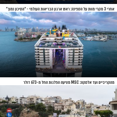
אחרי 3 מקרי מוות על הספינה: ראש ארגון הבריאות העולמי - “הסיכון נמוך”
מהקריביים ועד אלסקה: MSC מציעה הפלגות החל מ-673 דולר