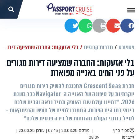
שתפו בפייסבוק
שתפו במייל
הדפסה
שתפו בוואטסאפ
שתפו בטוויטר
פספורט
חברות קרוזים
בלי אזעקות: החברה שמציעה דירות מגורים על פני המים באנייה מפוארת
בלי אזעקות: החברה שמציעה דירות מגורים
על פני המים באנייה מפוארת
חברת Crescent Seas מתכננת להשיק דירות מגורים
יוקרתיות על סיפונה של האנייה ה-Navigator כבר בשנת
2026. "דמיינו עולם שבו האופק תמיד נראה והבית שלכם
דינמי כמו הים הפתוח. התמכרו לחיים של חופש והרפתקאות -
לטייל ברחבי העולם מהנוחות של דירה פרטית שלכם"
ספיר פרץ
פורסם 23.03.25 | 07:45
|
עודכן 23.03.25 |
זילברמן
08:09