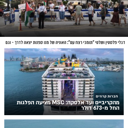
דגלי פלסטין ושלטי "תומכי רצח עם": האוניה של מנו ספנות יצאה לדרך - וגם
המחאות
חברות קרוזים
מהקריביים ועד אלסקה: MSC מציעה הפלגות
החל מ-673 דולר