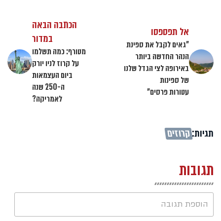
הכתבה הבאה
אל תפספסו
במדור
"גאים לקבל את ספינת
מטורף: כמה תשלמו
הנהר החדשה ביותר
על קרוז לניו יורק
באירופה לצי הגדל שלנו
ביום העצמאות
של ספינות
ה-250 שנה
עטורות פרסים"
לאמריקה?
תגיות:
קרוזים
תגובות
הוספת תגובה