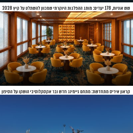
שש אוניות, 178 יעדים: מותג ההפלגות היוקרתי שמכוון להשתלט על קיץ 2028
קראון איריס מתחדשת: מתחם גיימינג חדש ובר אקסקלוסיבי הושקו על הסיפון