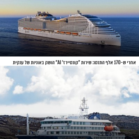
אחרי ש-170 אלף התנסו: שירות "קונסיירז' AI" הושק באוניות של ענקית
הקרוזים