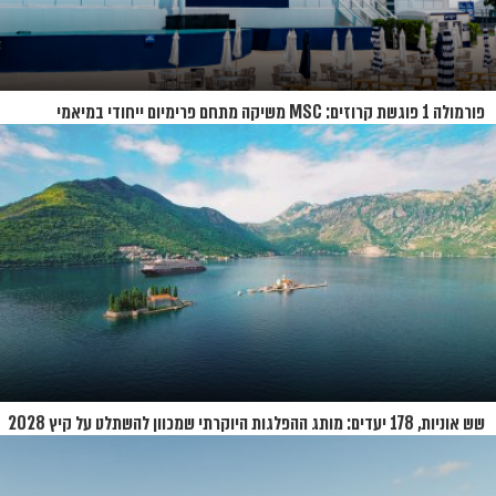
פורמולה 1 פוגשת קרוזים: MSC משיקה מתחם פרימיום ייחודי במיאמי
שש אוניות, 178 יעדים: מותג ההפלגות היוקרתי שמכוון להשתלט על קיץ 2028