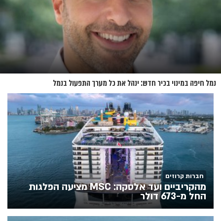
נמל חיפה במינוי בכיר חדש: ינהל את כל מערך התפעול בנמל
חברות קרוזים
מהקריביים ועד אלסקה: MSC מציעה הפלגות
החל מ-673 דולר