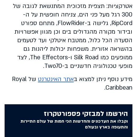
אטרקציות: תצפית מזכוכית המתנשאת לגובה של
300 רגל מעל פני הים, צניחה חופשית על ה-
RipCord, גלישה ב-FlowRider, מתחם ספורט
ובידור מקורה מהגדולים בים וכן מגוון אפשרויות
הסעדה הכל כלול, ממטבח איטלקי ועד לטעמים
בהשראה אזורית. משפחות יכולות ליהנות גם
ממופעים כמו Silk Road ו-The Effectors, לצד
מופעי טכנולוגיה חדשניים ב-Two70.
מידע נוסף ניתן למצוא ב
אתר האינטרנט
של Royal
Caribbean.
הירשמו למבזקי פספורטקרוז
וקבלו את העדכונים והחדשות הכי חמות של עולם התיירות
והתעופה בארץ ובעולם