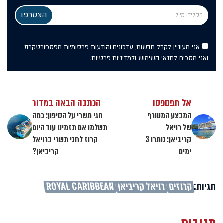
אני מעוניין לקבל חדשות, עדכונים והודעות פרסומיות מפספורטקרוז
ואני מסכים ל
תנאי השימוש
ולמדיניות פרטיות
.
אל תפספסו
הכתבה הבאה במדור
המבצע המטורף
חגי תשרי על הסיפון: כמה
של רויאל
תשלמו אם תזמינו עוד היום
קריביאן: נותרו 3
קרוז לחגי תשרי ברויאל
ימים
קריביאן?
תגיות:
קרוזים
רויאל קריביאן
ROYAL CARIBBEAN