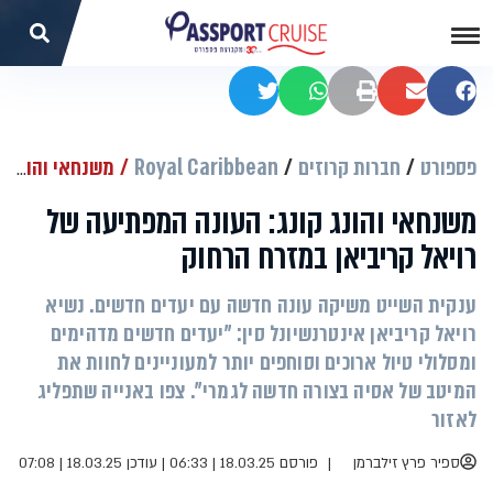
שתפו בפייסבוק
שתפו במייל
הדפסה
שתפו בוואטסאפ
שתפו בטוויטר
פספורט
חברות קרוזים
Royal Caribbean
משנחאי והונג קונג: העונה המפתיעה של רויאל קריביאן במזרח הרחוק
משנחאי והונג קונג: העונה המפתיעה של
רויאל קריביאן במזרח הרחוק
ענקית השייט משיקה עונה חדשה עם יעדים חדשים. נשיא
רויאל קריביאן אינטרנשיונל סין: "יעדים חדשים מדהימים
ומסלולי טיול ארוכים וסוחפים יותר למעוניינים לחוות את
המיטב של אסיה בצורה חדשה לגמרי". צפו באנייה שתפליג
לאזור
ספיר פרץ זילברמן
פורסם 18.03.25 | 06:33
|
עודכן 18.03.25 | 07:08