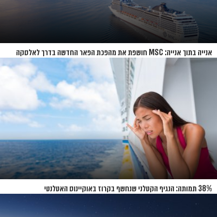
אנייה בתוך אנייה: MSC חושפת את מהפכת הפאר החדשה בדרך לאלסקה
38% תמותה: הנגיף הקטלני שנחשף בקרוז באוקיינוס האטלנטי