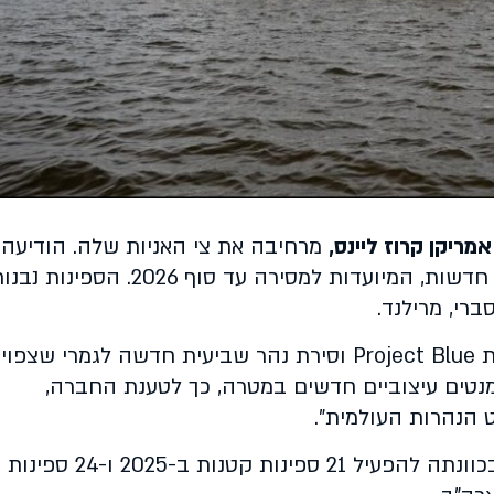
אמריקן קרוז ליינס,
מרחיבה את צי האניות שלה. הודיעה
על הזמנה של לא פחות מ-7 ספינות נהר חדשות, המיועדות למסירה עד סוף 2026. הספינות 
רי, מרילנד.
Project Blue
וסירת נהר שביעית חדשה לגמרי שצפוי
מנטים עיצוביים חדשים במטרה, כך לטענת החברה,
 הנהרות העולמית".
זאת ועוד הודיעה אמריקן קרוז ליינס כי בכוונתה להפעיל 21 ספינות קטנות ב-2025 ו-24 ספינות