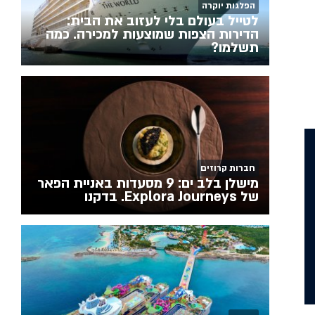
הפלגות יוקרה
לטייל בעולם בלי לעזוב את הבית:
הדירות הצפות שמוצעות למכירה. כמה
תשלמו?
חברות קרוזים
מישלן בלב ים: 9 מסעדות באניית הפאר
של Explora Journeys. בדקנו