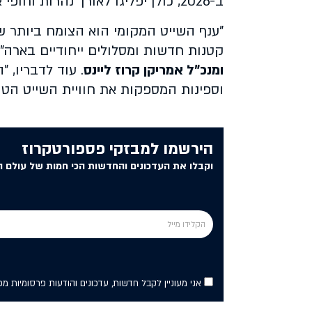
ב-2026, כולן יפליגו לאורך נהרות וחופי ארה"ב.
"ענף השייט המקומי הוא הצומח ביותר שה
קטנות חדשות ומסלולים ייחודיים בארה"ב
ומנכ"ל אמריקן קרוז ליינס
. עוד לדבריו, 
וספינות המספקות את חוויית השייט הטו
הירשמו למבזקי פספורטקרוז
וקבלו את העדכונים והחדשות הכי חמות של עולם ה
אני מעוניין לקבל חדשות, עדכונים והודעות פרסומיות מ