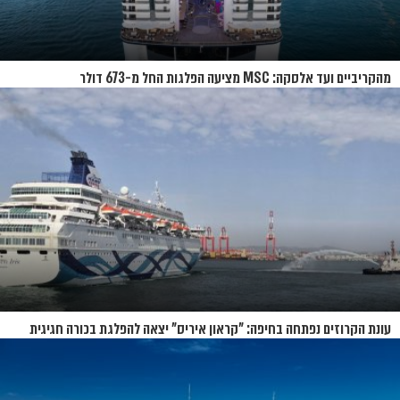
מהקריביים ועד אלסקה: MSC מציעה הפלגות החל מ-673 דולר
עונת הקרוזים נפתחה בחיפה: "קראון איריס" יצאה להפלגת בכורה חגיגית