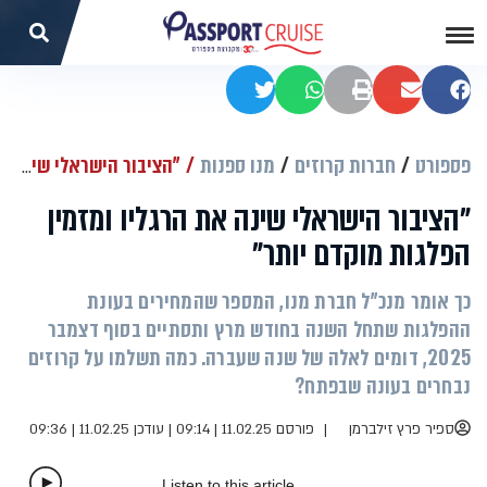
שתפו בפייסבוק
שתפו במייל
הדפסה
שתפו בוואטסאפ
שתפו בטוויטר
פספורט
חברות קרוזים
מנו ספנות
"הציבור הישראלי שינה את הרגליו ומזמין הפלגות מוקדם יותר"
"הציבור הישראלי שינה את הרגליו ומזמין
הפלגות מוקדם יותר"
כך אומר מנכ"ל חברת מנו, המספר שהמחירים בעונת
ההפלגות שתחל השנה בחודש מרץ ותסתיים בסוף דצמבר
2025, דומים לאלה של שנה שעברה. כמה תשלמו על קרוזים
נבחרים בעונה שבפתח?
ספיר פרץ זילברמן
פורסם 11.02.25 | 09:14
|
עודכן 11.02.25 | 09:36