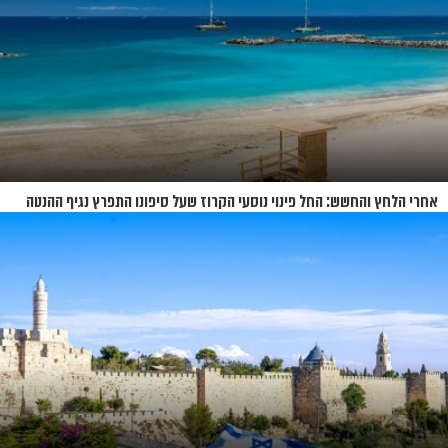
אחרי הלחץ והחשש: החל פינוי נוסעי הקרוז שעל סיפונו התפרץ נגיף ההנטה