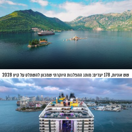
שש אוניות, 178 יעדים: מותג ההפלגות היוקרתי שמכוון להשתלט על קיץ 2028