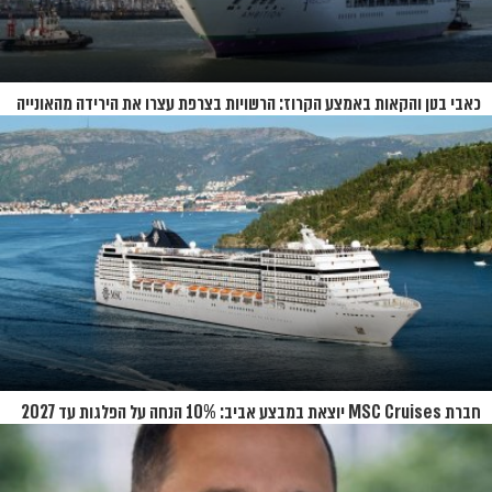
כאבי בטן והקאות באמצע הקרוז: הרשויות בצרפת עצרו את הירידה מהאונייה
חברת MSC Cruises יוצאת במבצע אביב: 10% הנחה על הפלגות עד 2027