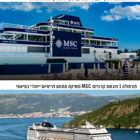
פורמולה 1 פוגשת קרוזים: MSC משיקה מתחם פרימיום ייחודי במיאמי