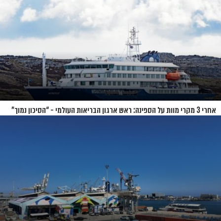
אחרי 3 מקרי מוות על הספינה: ראש ארגון הבריאות העולמי - “הסיכון נמוך”