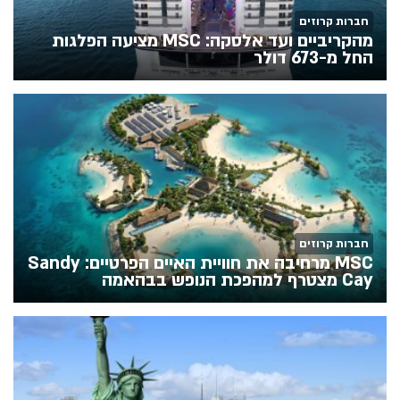
חברות קרוזים
מהקריביים ועד אלסקה: MSC מציעה הפלגות
החל מ-673 דולר
חברות קרוזים
MSC מרחיבה את חוויית האיים הפרטיים: Sandy
Cay מצטרף למהפכת הנופש בבהאמה