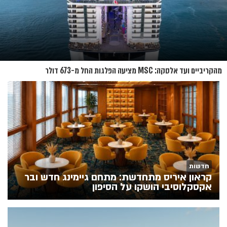
מהקריביים ועד אלסקה: MSC מציעה הפלגות החל מ-673 דולר
חדשות
קראון איריס מתחדשת: מתחם גיימינג חדש ובר
אקסקלוסיבי הושקו על הסיפון