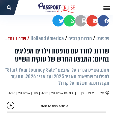
שתפו בפייסבוק
שתפו במייל
הדפסה
שתפו בוואטסאפ
שתפו בטוויטר
פספורט
חברות קרוזים
Holland America
שדרוג לחדר עם מרפסת וילדים מפליגים בחינם: המבצע החדש של ענקית השייט
שדרוג לחדר עם מרפסת וילדים מפליגים
בחינם: המבצע החדש של ענקית השייט
מותג השייט הכריז על המבצע “Start Your Journey Sale”
להפלגות שתצאנה מאביב 2025 ועד אביב 2026. מה עוד
תקבלו וכמה תשלמו על קרוז?
ספיר פרץ זילברמן
פורסם 23.12.24 | 07:15
|
עודכן 23.12.24 | 07:16