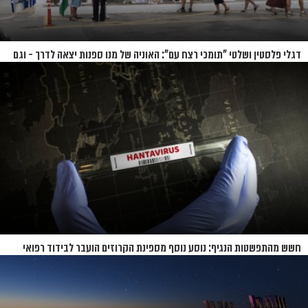
דגלי פלסטין ושלטי "תומכי רצח עם": האוניה של מנו ספנות יצאה לדרך - וגם
המחאות
חשש מהתפשטות הנגיף: נוסע נוסף מספינת הקרוזים הועבר לבידוד רפואי
בנברסקה