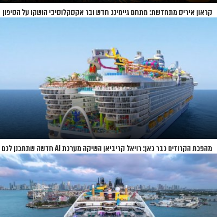
קראון איריס מתחדשת: מתחם גיימינג חדש ובר אקסקלוסיבי הושקו על הסיפון
מהפכת הקרוזים כבר כאן: רויאל קריביאן השיקה מערכת AI חדשה שתתכנן לכם
את כל ההפלגה