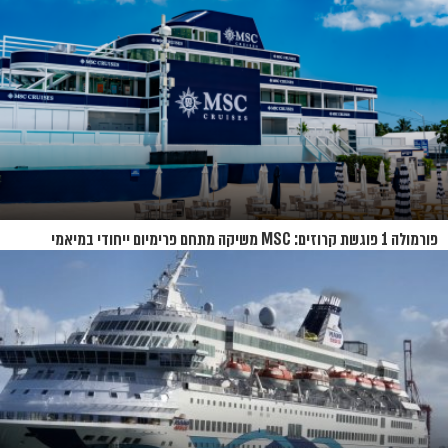
פורמולה 1 פוגשת קרוזים: MSC משיקה מתחם פרימיום ייחודי במיאמי