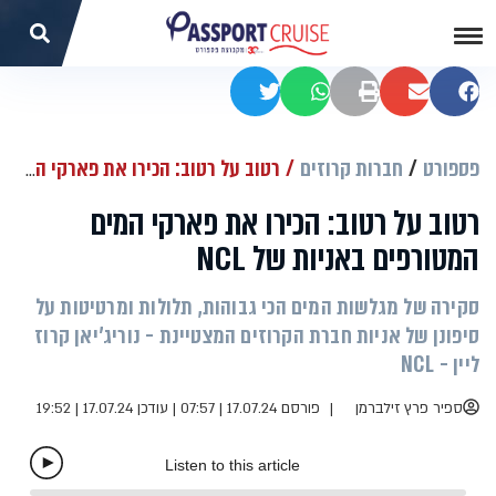
שתפו בפייסבוק
שתפו במייל
הדפסה
שתפו בוואטסאפ
שתפו בטוויטר
פספורט
חברות קרוזים
רטוב על רטוב: הכירו את פארקי המים המטורפים באניות של NCL
רטוב על רטוב: הכירו את פארקי המים
המטורפים באניות של NCL
סקירה של מגלשות המים הכי גבוהות, תלולות ומרטיטות על
סיפונן של אניות חברת הקרוזים המצטיינת - נוריג'יאן קרוז
ליין - NCL
ספיר פרץ זילברמן
פורסם 17.07.24 | 07:57
|
עודכן 17.07.24 | 19:52