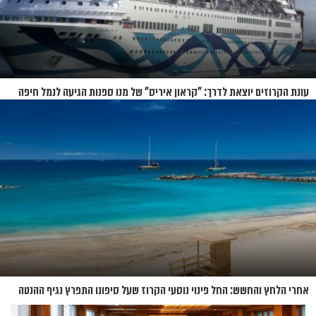
עונת הקרוזים יוצאת לדרך: "קראון איריס" של מנו ספנות הגיעה לנמל חיפה
אחרי הלחץ והחשש: החל פינוי נוסעי הקרוז שעל סיפונו התפרץ נגיף ההנטה