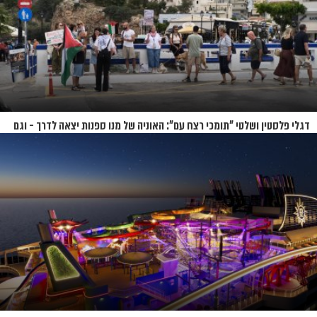
דגלי פלסטין ושלטי "תומכי רצח עם": האוניה של מנו ספנות יצאה לדרך - וגם
המחאות