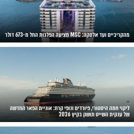
מהקריביים ועד אלסקה: MSC מציעה הפלגות החל מ-673 דולר
ליקוי חמה היסטורי, פיורדים ונופי קרח: אוניית הפאר החדשה
של ענקית השייט תושק בקיץ 2026