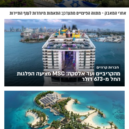
אחרי המאבק - מתווה הפיצויים מתעדכן: התאמות מיוחדות לענף התיירות
חברות קרוזים
מהקריביים ועד אלסקה: MSC מציעה הפלגות
החל מ-673 דולר