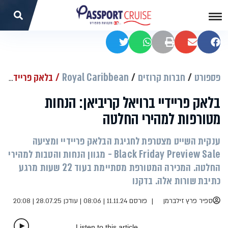
שתפו בפייסבוק
שתפו במייל
הדפסה
שתפו בוואטסאפ
שתפו בטוויטר
פספורט
חברות קרוזים
Royal Caribbean
בלאק פריידיי ברויאל קריביאן: הנחות מטורפות למהירי החלטה
בלאק פריידיי ברויאל קריביאן: הנחות
מטורפות למהירי החלטה
ענקית השייט מצטרפת לחגיגת הבלאק פריידיי ומציעה
Black Friday Preview Sale - מגוון הנחות והטבות למהירי
החלטה. המכירה המטורפת מסתיימת בעוד 22 שעות מרגע
כתיבת שורות אלה. בדקנו
ספיר פרץ זילברמן
פורסם 11.11.24 | 08:06
|
עודכן 28.07.25 | 20:08