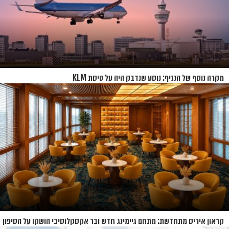
מקרה נוסף של הנגיף: נוסע שנדבק היה על טיסת KLM
קראון איריס מתחדשת: מתחם גיימינג חדש ובר אקסקלוסיבי הושקו על הסיפון