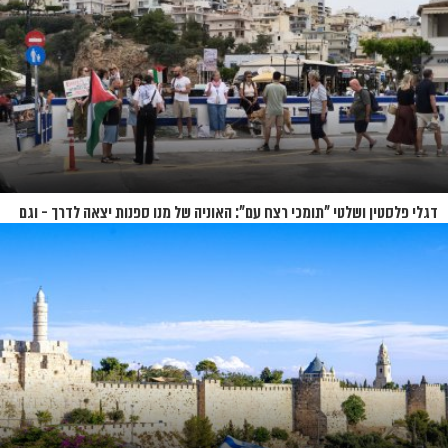
דגלי פלסטין ושלטי "תומכי רצח עם": האוניה של מנו ספנות יצאה לדרך - וגם
המחאות