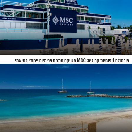
פורמולה 1 פוגשת קרוזים: MSC משיקה מתחם פרימיום ייחודי במיאמי