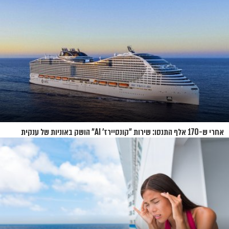
אחרי ש-170 אלף התנסו: שירות "קונסיירז' AI" הושק באוניות של ענקית
הקרוזים