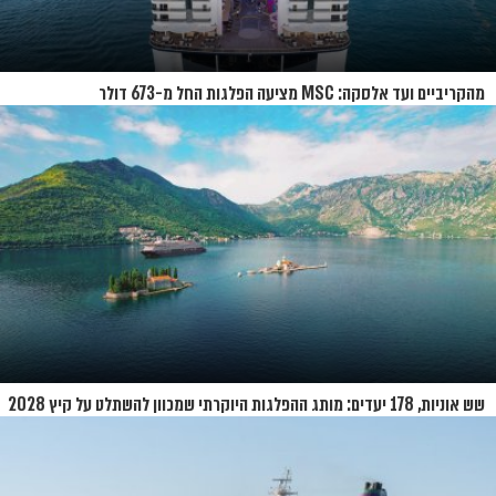
מהקריביים ועד אלסקה: MSC מציעה הפלגות החל מ-673 דולר
שש אוניות, 178 יעדים: מותג ההפלגות היוקרתי שמכוון להשתלט על קיץ 2028