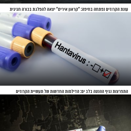
עונת הקרוזים נפתחה בחיפה: "קראון איריס" יצאה להפלגת בכורה חגיגית
התפרצות נגיף ההנטה בלב ים: הדילמות החדשות של תעשיית הקרוזים