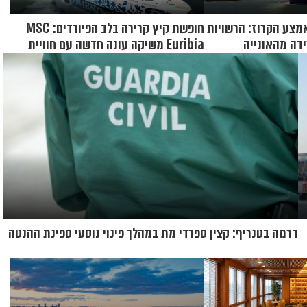
מצע הקרוז: הרשויות
חופשת קיץ קרירה בלב הפיורדים: MSC
דה מהאונייה
Euribia משיקה עונה חדשה עם חוויית
קרוז רחבת היקף
דרמה בטנריף: קצין ספרדי מת במהלך פינוי נוסעי ספינת ההנטה