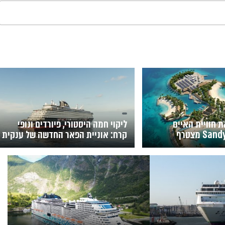
את חוויית האיים
ליקוי חמה היסטורי, פיורדים ונופי
הפרטיים: Sandy Cay מצטרף
קרח: אוניית הפאר החדשה של ענקית
 בבהאמה
השייט תושק בקיץ 2026