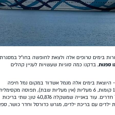
רות בימים טרופים אלה ולצאת לחופשה בחו"ל במסגרת
ו ספנות
, בדקנו כמה סוגיות שעשויות לעניין קהלים
ס - היוצאת בימים אלה מנמל אשדוד במקום נמל חיפה
בכפוף להנחיות פיקוד העורף - כוללת: 11 קומות, 6 מעליות (אין מעליות שבת), תפוסה מקסימלית
של 2,000 נוסעים ו-650 אנשי צוות, 750 חדרים. עוד באנייה שמשקלה 40,876 טון: שתי בריכות
חקיית ילדים עם בריכת ילדים, מגרש כדורסל וחדר כושר, ספא