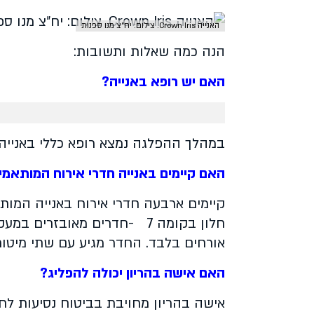
האנייה Crown Iris. צילום: יח״צ מנו ספנות
הנה כמה שאלות ותשובות:
האם יש רופא באנייה?
במהלך ההפלגה נמצא רופא כללי באנייה
האם קיימים באנייה חדרי אירוח המותאמי
קיימים ארבעה חדרי אירוח באנייה המותא
חלון בקומה 7
-
חדרים מאובזרים במעק
אורחים בלבד. החדר מגיע עם שתי מיטות
האם אישה בהריון יכולה להפליג?
אישה בהריון מחויבת בביטוח נסיעות לחו