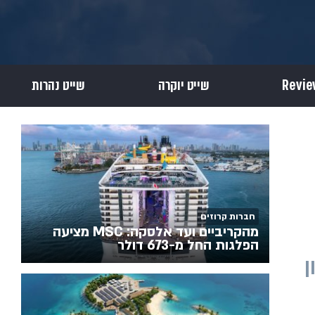
שייט יוקרה
שייט נהרות
חברות קרוזים
מהקריביים ועד אלסקה: MSC מציעה
הפלגות החל מ-673 דולר
ן