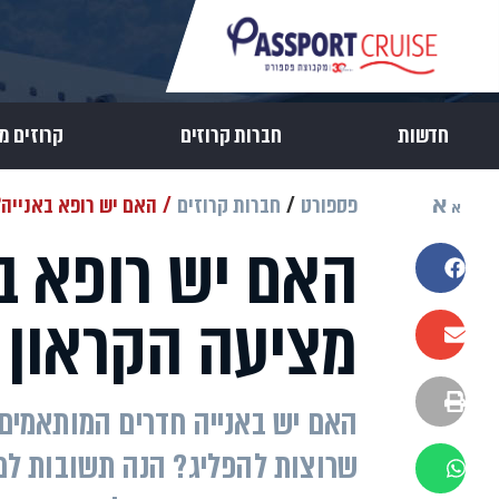
חדשות
חברות קרוזים
קרוזים מ
א
פספורט
חברות קרוזים
האם יש רופא באנייה?
א
האם יש רופא בא
שתפו בפייסבוק
מציעה הקראון א
שתפו במייל
הדפסה
האם יש באנייה חדרים המותאמים ל
שרוצות להפליג? הנה תשובות למת
שתפו בוואטסאפ