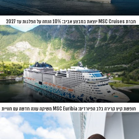
חברת MSC Cruises יוצאת במבצע אביב: 10% הנחה על הפלגות עד 2027
חופשת קיץ קרירה בלב הפיורדים: MSC Euribia משיקה עונה חדשה עם חוויית
קרוז רחבת היקף