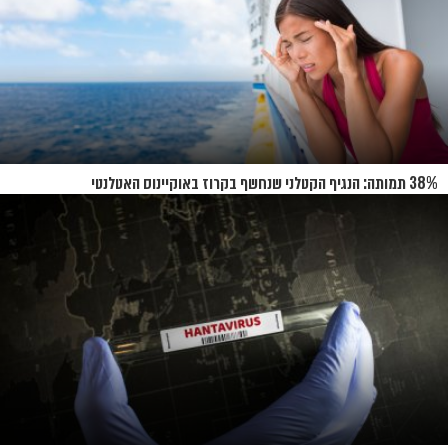
38% תמותה: הנגיף הקטלני שנחשף בקרוז באוקיינוס האטלנטי