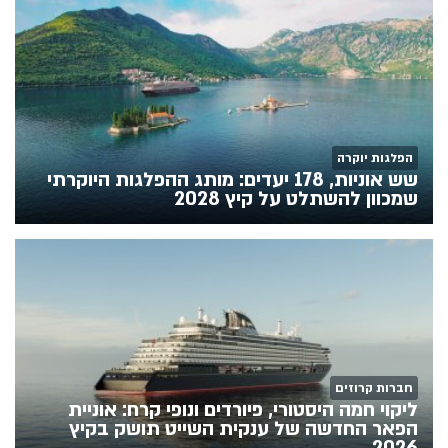
הפלגות יוקרה
שש אוניות, 178 יעדים: מותג ההפלגות היוקרתי
שמכוון להשתלט על קיץ 2028
חברות קרוזים
ליקוי חמה היסטורי, פיורדים ונופי קרח: אוניית
הפאר החדשה של ענקית השייט תושק בקיץ