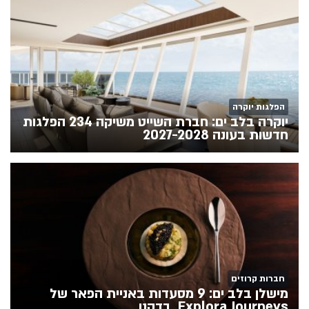
הפלגות יוקרה
יוקרה בלב ים: חברת השייט משיקה 234 הפלגות
חדשות בעונה 2027-2028
חברות קרוזים
מישלן בלב ים: 9 מסעדות באניית הפאר של
Explora Journeys. בדקנו