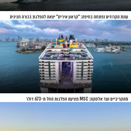
עונת הקרוזים נפתחה בחיפה: "קראון איריס" יצאה להפלגת בכורה חגיגית
מהקריביים ועד אלסקה: MSC מציעה הפלגות החל מ-673 דולר