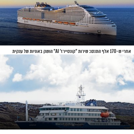
אחרי ש-170 אלף התנסו: שירות "קונסיירז' AI" הושק באוניות של ענקית
הקרוזים