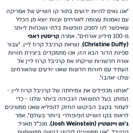
"אנו גאים להיות ידועים בתור קו השייט של אמריקה
עם נאמנות עצומה לאורחים וצוות יוצא מן הכלל
שאיפשר לנו לספק חופשות בלתי נשכחות ליותר
מ-100 מיליון אורחים", אמרה
קריסטין דאפי
(Christine Duffy)
, נשיאת קרניבל קרוז ליין. "עבור
ספינת הדור הבא הזו, אנו מתמקדים ביצירת חוויות
אורח חדשניות שייקחו את קרניבל קרוז ליין אל
העתיד עם חוויות חדשות שאנו יודעים שהאורחים
שלנו יאהבו".
"אנחנו מכפילים את צמיחתה של קרניבל קרוז ליין -
המותג בעל התשואה הגבוהה ביותר שלנו - כדי
לעמוד בקצב הביקוש החזק להפליא שאנו ממשיכים
לראות בקו השייט הפופולרי ביותר בעולם", אמר
ג'וש ויינשטיין (Josh Weinstein)
, מנכ"ל תאגיד
קרניבל. "אנו ממשיכים לנקוט בגישה ממושמעת