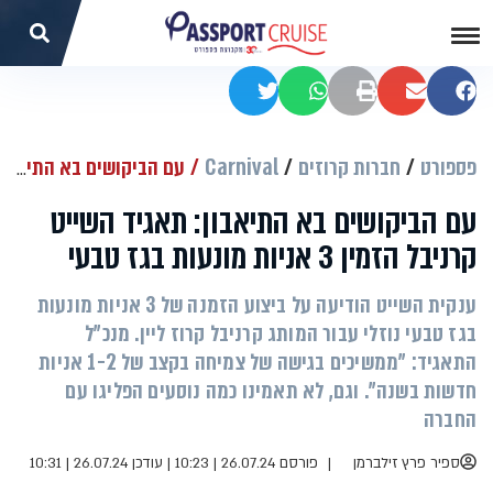
שתפו בפייסבוק
שתפו במייל
הדפסה
שתפו בוואטסאפ
שתפו בטוויטר
פספורט
חברות קרוזים
Carnival
עם הביקושים בא התיאבון: תאגיד השייט קרניבל הזמין 3 אניות מונעות בגז טבעי
עם הביקושים בא התיאבון: תאגיד השייט
קרניבל הזמין 3 אניות מונעות בגז טבעי
ענקית השייט הודיעה על ביצוע הזמנה של 3 אניות מונעות
בגז טבעי נוזלי עבור המותג קרניבל קרוז ליין. מנכ"ל
התאגיד: "ממשיכים בגישה של צמיחה בקצב של 1-2 אניות
חדשות בשנה". וגם, לא תאמינו כמה נוסעים הפליגו עם
החברה
ספיר פרץ זילברמן
פורסם 26.07.24 | 10:23
|
עודכן 26.07.24 | 10:31