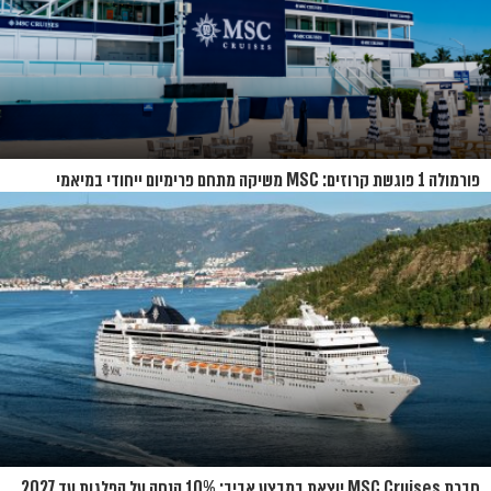
פורמולה 1 פוגשת קרוזים: MSC משיקה מתחם פרימיום ייחודי במיאמי
חברת MSC Cruises יוצאת במבצע אביב: 10% הנחה על הפלגות עד 2027