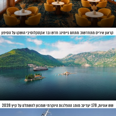
קראון איריס מתחדשת: מתחם גיימינג חדש ובר אקסקלוסיבי הושקו על הסיפון
שש אוניות, 178 יעדים: מותג ההפלגות היוקרתי שמכוון להשתלט על קיץ 2028