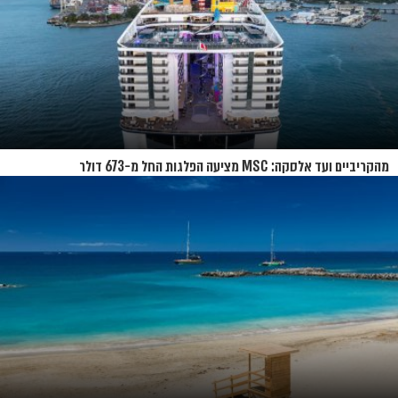
מהקריביים ועד אלסקה: MSC מציעה הפלגות החל מ-673 דולר