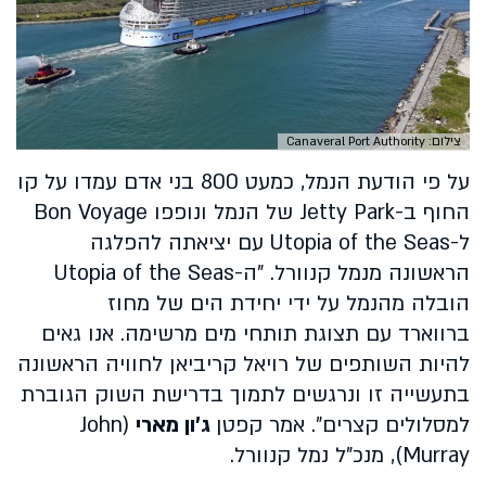
צילום: Canaveral Port Authority
על פי הודעת הנמל, כמעט 800 בני אדם עמדו על קו
החוף ב-Jetty Park של הנמל ונופפו Bon Voyage
ל-Utopia of the Seas עם יציאתה להפלגה
הראשונה מנמל קנוורל. "ה-Utopia of the Seas
הובלה מהנמל על ידי יחידת הים של מחוז
ברווארד עם תצוגת תותחי מים מרשימה. אנו גאים
להיות השותפים של רויאל קריביאן לחוויה הראשונה
בתעשייה זו ונרגשים לתמוך בדרישת השוק הגוברת
למסלולים קצרים". אמר קפטן
ג'ון מארי
(John
Murray), מנכ"ל נמל קנוורל.