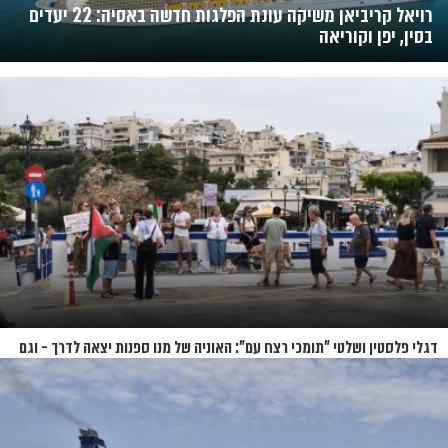
רויאל קריביאן משיקה עונת הפלגות חדשה באסיה: 22 יעדים
בסין, יפן וקוריאה
דגלי פלסטין ושלטי "תומכי רצח עם": האוניה של מנו ספנות יצאה לדרך - וגם
המחאות