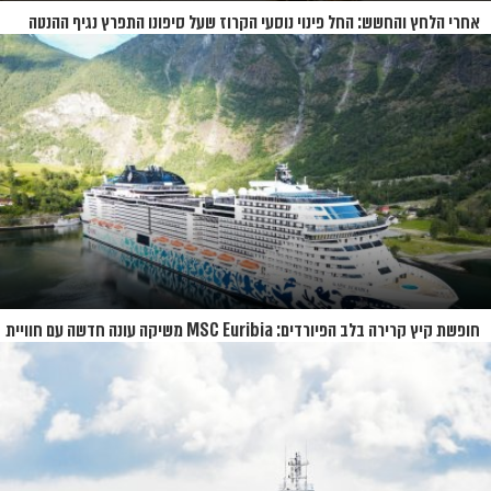
אחרי הלחץ והחשש: החל פינוי נוסעי הקרוז שעל סיפונו התפרץ נגיף ההנטה
חופשת קיץ קרירה בלב הפיורדים: MSC Euribia משיקה עונה חדשה עם חוויית
קרוז רחבת היקף