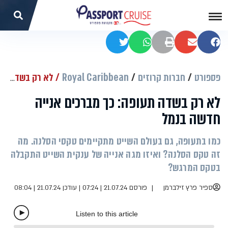
שתפו בפייסבוק
שתפו במייל
הדפסה
שתפו בוואטסאפ
שתפו בטוויטר
פספורט
חברות קרוזים
Royal Caribbean
לא רק בשדה תעופה: כך מברכים אנייה חדשה בנמל
לא רק בשדה תעופה: כך מברכים אנייה
חדשה בנמל
כמו בתעופה, גם בעולם השייט מתקיימים טקסי הסלנה. מה
זה טקס הסלנה? ואיזו מגה אנייה של ענקית השייט התקבלה
בטקס המרגש?
ספיר פרץ זילברמן
פורסם 21.07.24 | 07:24
|
עודכן 21.07.24 | 08:04