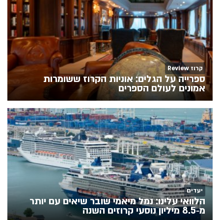
קרוז Review
ספרייה על הגלים: אוניות הקרוז ששומרות
אמונים לעולם הספרים
יעדים
הלוואי עלינו: נמל מיאמי שובר שיאים עם יותר
מ‑8.5 מיליון נוסעי קרוזים השנה