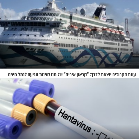
עונת הקרוזים יוצאת לדרך: "קראון איריס" של מנו ספנות הגיעה לנמל חיפה