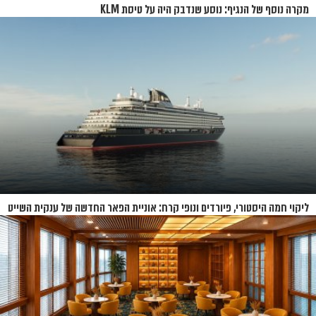
מקרה נוסף של הנגיף: נוסע שנדבק היה על טיסת KLM
ליקוי חמה היסטורי, פיורדים ונופי קרח: אוניית הפאר החדשה של ענקית השייט
תושק בקיץ 2026